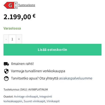
Tuoteseloste
2.199,00
€
Varastossa
Avintage AVI98PLATINUM viinikaappi määrä
Lisää ostoskoriin
local_shipping
Ilmainen rahti!
security
Varma ja turvallinen verkkokauppa
face
Tarvitsetko
apua? Ota yhteyttä
asiakaspalveluumme
Tuotetunnus (SKU):
AVI98PLATINUM
Osastot:
Avintage viinikaapit
,
Integrointi
korkeakaappiin
,
Suuret viinikaapit
,
Viinikaapit