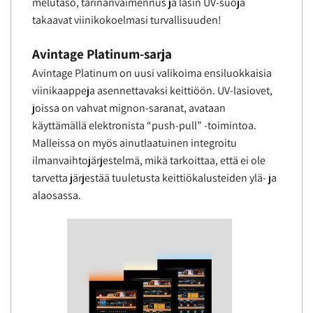
melutaso, tärinänvaimennus ja lasin UV-suoja
takaavat viinikokoelmasi turvallisuuden!
Avintage Platinum-sarja
Avintage Platinum on uusi valikoima ensiluokkaisia
viinikaappeja asennettavaksi keittiöön. UV-lasiovet,
joissa on vahvat mignon-saranat, avataan
käyttämällä elektronista “push-pull” -toimintoa.
Malleissa on myös ainutlaatuinen integroitu
ilmanvaihtojärjestelmä, mikä tarkoittaa, että ei ole
tarvetta järjestää tuuletusta keittiökalusteiden ylä- ja
alaosassa.