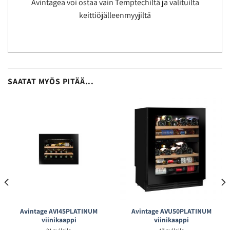
Avintagea voi ostaa vain Temptechiltä ja valituilta
keittiöjälleenmyyjiltä
SAATAT MYÖS PITÄÄ...
Avintage AVI45PLATINUM
Avintage AVU50PLATINUM
viinikaappi
viinikaappi