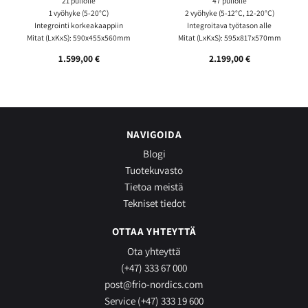
21 pullolle
47 pullolle
1 vyöhyke (5-20°C)
2 vyöhyke (5-12°C, 12-20°C)
Integrointi korkeakaappiin
Integroitava työtason alle
Mitat (LxKxS): 590x455x560mm
Mitat (LxKxS): 595x817x570mm
1.599,00
€
2.199,00
€
NAVIGOIDA
Blogi
Tuotekuvasto
Tietoa meistä
Tekniset tiedot
OTTAA YHTEYTTÄ
Ota yhteyttä
(+47) 333 67 000
post@frio-nordics.com
Service (+47) 333 19 600