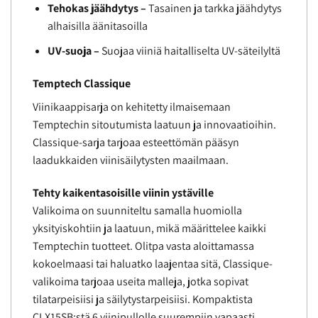
Tehokas jäähdytys –
Tasainen ja tarkka jäähdytys
alhaisilla äänitasoilla
UV-suoja –
Suojaa viiniä haitalliselta UV-säteilyltä
Temptech Classique
Viinikaappisarja on kehitetty ilmaisemaan
Temptechin sitoutumista laatuun ja innovaatioihin.
Classique-sarja tarjoaa esteettömän pääsyn
laadukkaiden viinisäilytysten maailmaan.
Tehty kaikentasoisille viinin ystäville
Valikoima on suunniteltu samalla huomiolla
yksityiskohtiin ja laatuun, mikä määrittelee kaikki
Temptechin tuotteet. Olitpa vasta aloittamassa
kokoelmaasi tai haluatko laajentaa sitä, Classique-
valikoima tarjoaa useita malleja, jotka sopivat
tilatarpeisiisi ja säilytystarpeisiisi. Kompaktista
CLX15SB:stä 6 viinipullolle suurempiin vapaasti