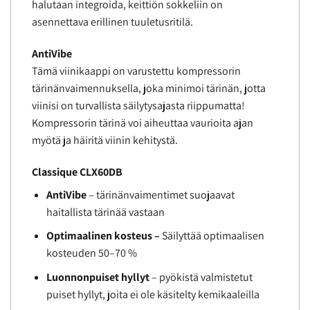
halutaan integroida, keittiön sokkeliin on
asennettava erillinen tuuletusritilä.
AntiVibe
Tämä viinikaappi on varustettu kompressorin
tärinänvaimennuksella, joka minimoi tärinän, jotta
viinisi on turvallista säilytysajasta riippumatta!
Kompressorin tärinä voi aiheuttaa vaurioita ajan
myötä ja häiritä viinin kehitystä.
Classique CLX60DB
AntiVibe
– tärinänvaimentimet suojaavat
haitallista tärinää vastaan
Optimaalinen kosteus –
Säilyttää optimaalisen
kosteuden 50–70 %
Luonnonpuiset hyllyt
– pyökistä valmistetut
puiset hyllyt, joita ei ole käsitelty kemikaaleilla