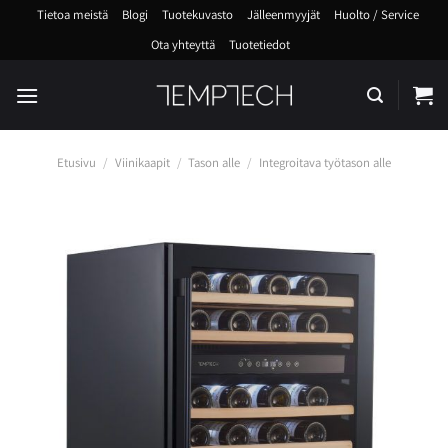
Skip
Tietoa meistä
Blogi
Tuotekuvasto
Jälleenmyyjät
Huolto / Service
to
Ota yhteyttä
Tuotetiedot
content
Etusivu
/
Viinikaapit
/
Tason alle
/
Integroitava työtason alle