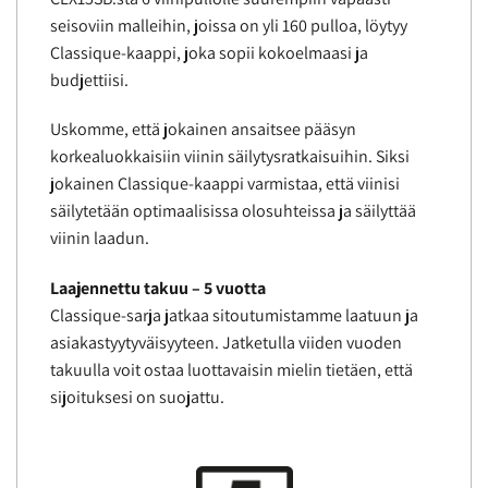
seisoviin malleihin, joissa on yli 160 pulloa, löytyy
Classique-kaappi, joka sopii kokoelmaasi ja
budjettiisi.
Uskomme, että jokainen ansaitsee pääsyn
korkealuokkaisiin viinin säilytysratkaisuihin. Siksi
jokainen Classique-kaappi varmistaa, että viinisi
säilytetään optimaalisissa olosuhteissa ja säilyttää
viinin laadun.
Laajennettu takuu – 5 vuotta
Classique-sarja jatkaa sitoutumistamme laatuun ja
asiakastyytyväisyyteen. Jatketulla viiden vuoden
takuulla voit ostaa luottavaisin mielin tietäen, että
sijoituksesi on suojattu.