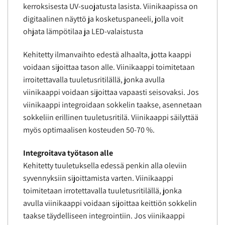
kerroksisesta UV-suojatusta lasista. Viinikaapissa on
digitaalinen näyttö ja kosketuspaneeli, jolla voit
ohjata lämpötilaa ja LED-valaistusta
Kehitetty ilmanvaihto edestä alhaalta, jotta kaappi
voidaan sijoittaa tason alle. Viinikaappi toimitetaan
irroitettavalla tuuletusritilällä, jonka avulla
viinikaappi voidaan sijoittaa vapaasti seisovaksi. Jos
viinikaappi integroidaan sokkelin taakse, asennetaan
sokkeliin erillinen tuuletusritilä
. Viinikaappi säilyttää
myös optimaalisen kosteuden 50-70 %.
Integroitava työtason alle
Kehitetty tuuletuksella edessä penkin alla oleviin
syvennyksiin sijoittamista varten. Viinikaappi
toimitetaan irrotettavalla tuuletusritilällä, jonka
avulla viinikaappi voidaan sijoittaa keittiön sokkelin
taakse täydelliseen integrointiin. Jos viinikaappi