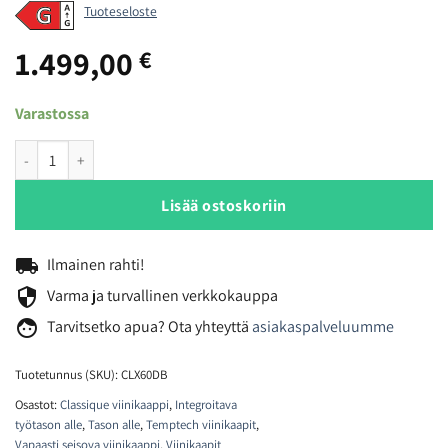
Tuoteseloste
1.499,00
€
Varastossa
Temptech Classique CLX60DB viinikaappi määrä
Lisää ostoskoriin
local_shipping
Ilmainen rahti!
security
Varma ja turvallinen verkkokauppa
face
Tarvitsetko
apua? Ota yhteyttä
asiakaspalveluumme
Tuotetunnus (SKU):
CLX60DB
Osastot:
Classique viinikaappi
,
Integroitava
työtason alle
,
Tason alle
,
Temptech viinikaapit
,
Vapaasti seisova viinikaappi
,
Viinikaapit