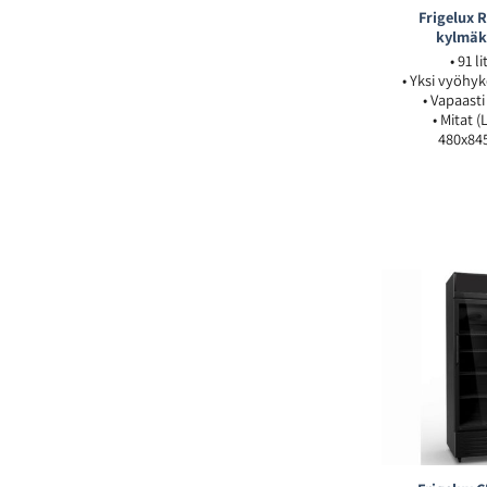
Frigelux 
kylmäk
• 91 l
• Yksi vyöhyk
• Vapaasti
• Mitat (
480x84