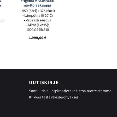
A
Frigelux MAXIMA65N
a
näyttöjääkaappi
• 559 (33cl) / 325 (50cl)
• Lämpötila (0-10°C)
°C)
• Vapaasti seisova
• Mitat (LxKxS):
1000x1995x610
1.999,00
€
UUTISKIRJE
Saat uutisia, inspiraatiota ja tietoa tuotteistamme.
Klikkaa tästä
rekisteröityäksesi!