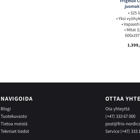
Frigelux 
juomak
• 325 l
• Yksi vyöhyk
• Vapaasti
• Mitat (
600x197
1.399
NAVIGOIDA
OTTAA YHT
Blogi
Ota yhteyttä
Tuotekuvasto
(+47) 333 67 000
Tietoa meistä
post@frio-nordic
Tekniset tiedot
Service (+47) 333 