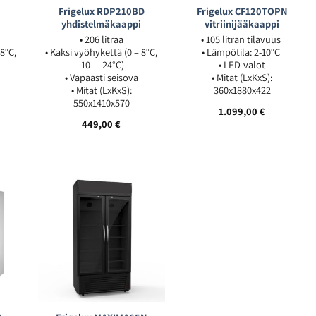
D
Frigelux RDP210BD
Frigelux CF120TOPN
i
yhdistelmäkaappi
vitriinijääkaappi
• 206 litraa
• 105 litran tilavuus
 8°C,
• Kaksi vyöhykettä (0 – 8°C,
• Lämpötila: 2-10°C
-10 – -24°C)
• LED-valot
• Vapaasti seisova
• Mitat (LxKxS):
• Mitat (LxKxS):
360x1880x422
550x1410x570
1.099,00
€
449,00
€