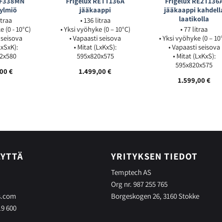
CF338MN
Frigelux RETT136A
Frigelux RE2T136
ylmiö
jääkaappi
jääkaappi kahdell
laatikolla
itraa
• 136 litraa
e (0 - 10°C)
• Yksi vyöhyke (0 – 10°C)
• 77 litraa
 seisova
• Vapaasti seisova
• Yksi vyöhyke (0 – 10
LxSxK):
• Mitat (LxKxS):
• Vapaasti seisova
2x580
595x820x575
• Mitat (LxKxS):
595x820x575
,00
€
1.499,00
€
1.599,00
€
EYTTÄ
YRITYKSEN TIEDOT
Temptech AS
Org nr. 987 255 765
s.com
Borgeskogen 26, 3160 Stokke
19 600