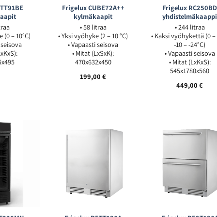
RTT91BE
Frigelux CUBE72A++
Frigelux RC250B
aapit
kylmäkaapit
yhdistelmäkaapp
itraa
• 58 litraa
• 244 litraa
e (0 – 10°C)
• Yksi vyöhyke (2 – 10 °C)
• Kaksi vyöhykettä (0 –
 seisova
• Vapaasti seisova
-10 – -24°C)
LxKxS):
• Mitat (LxSxK):
• Vapaasti seisova
5x495
470x632x450
• Mitat (LxKxS):
545x1780x560
199,00
€
449,00
€