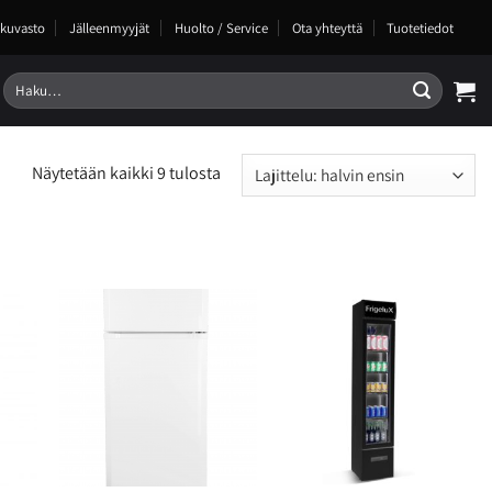
kuvasto
Jälleenmyyjät
Huolto / Service
Ota yhteyttä
Tuotetiedot
Etsi:
Näytetään kaikki 9 tulosta