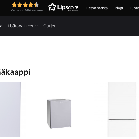
Tietoa meistä
Blogi
Tuote
Perustuu 589 ääneen
ia
Lisätarvikkeet
Outlet
jääkaappi