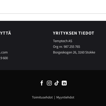
EYTTÄ
YRITYKSEN TIEDOT
Temptech AS
Org nr. 987 255 765
s.com
Borgeskogen 26, 3160 Stokke
19 600
Toimitusehdot
|
Myyntiehdot