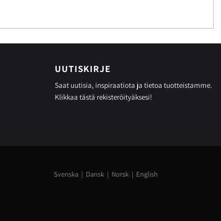
UUTISKIRJE
Saat uutisia, inspiraatiota ja tietoa tuotteistamme.
Klikkaa tästä
rekisteröityäksesi!
Svenska
|
Dansk
|
Norsk
|
English