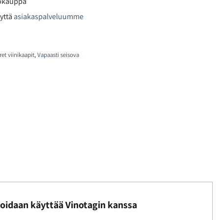
kokauppa
yttä
asiakaspalveluumme
et viinikaapit
,
Vapaasti seisova
Voidaan käyttää Vinotagin kanssa