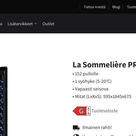
Tietoa meistä
Blogi
Tuote
ia
Lisätarvikkeet
Outlet
La Sommelière P
• 152 pullolle
• 1 vyöhyke (5-20°C)
• Vapaasti seisova
• Mitat (LxKxS): 595x1845x675
Tuoteseloste
local_shipping
Ilmainen rahti!