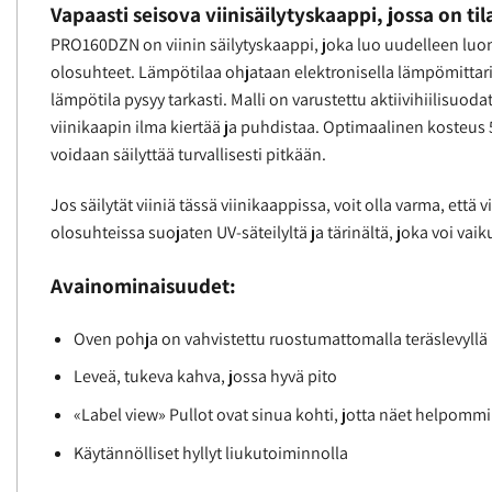
Vapaasti seisova viinisäilytyskaappi, jossa on til
PRO160DZN on viinin säilytyskaappi, joka luo uudelleen luon
olosuhteet. Lämpötilaa ohjataan elektronisella lämpömittaril
lämpötila pysyy tarkasti. Malli on varustettu aktiivihiilisuodat
viinikaapin ilma kiertää ja puhdistaa. Optimaalinen kosteus 5
voidaan säilyttää turvallisesti pitkään.
Jos säilytät viiniä tässä viinikaappissa, voit olla varma, että v
olosuhteissa suojaten UV-säteilyltä ja tärinältä, joka voi vaik
Avainominaisuudet:
Oven pohja on vahvistettu ruostumattomalla teräslevyllä
Leveä, tukeva kahva, jossa hyvä pito
«Label view» Pullot ovat sinua kohti, jotta näet helpommi
Käytännölliset hyllyt liukutoiminnolla