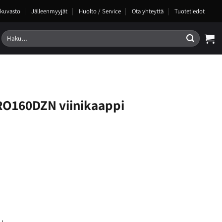
kuvasto
Jälleenmyyjät
Huolto / Service
Ota yhteyttä
Tuotetiedot
Etsi:
RO160DZN viinikaappi