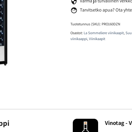
security
Varma ja turvallinen verk
face
Tarvitsetko
apua? Ota yhte
Tuotetunnus (SKU):
PRO160DZN
Osastot:
La Sommeliere viinikaapit
,
Suur
viinikaappi
,
Viinikaapit
ppi
Vinotag - 