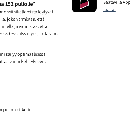
Saatavilla App
aa 152 pullolle*
täältä!
nonviinikellareista löytyvät
la, joka varmistaa, että
timella ja varmistaa, että
0-80 % säilyy myös, jotta viiniä
iini säilyy optimaalisissa
uttaa viinin kehitykseen.
n pullon etiketin