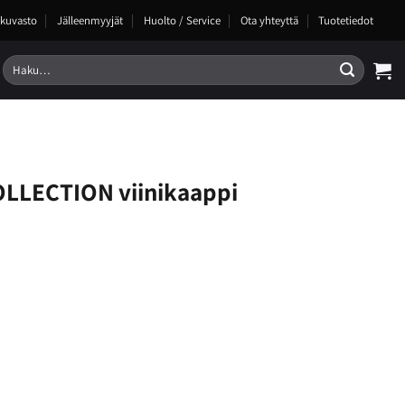
kuvasto
Jälleenmyyjät
Huolto / Service
Ota yhteyttä
Tuotetiedot
Etsi:
OLLECTION viinikaappi