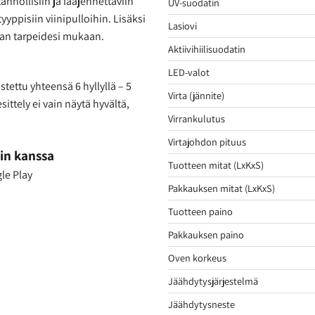
ytännöllisiin ja laajennettaviin
UV-suodatin
tyyppisiin viinipulloihin. Lisäksi
Lasiovi
ilan tarpeidesi mukaan.
Aktiivihiilisuodatin
LED-valot
tettu yhteensä 6 hyllyllä – 5
Virta (jännite)
sittely ei vain näytä hyvältä,
Virrankulutus
Virtajohdon pituus
in kanssa
Tuotteen mitat (LxKxS)
le Play
Pakkauksen mitat (LxKxS)
Tuotteen paino
Pakkauksen paino
Oven korkeus
Jäähdytysjärjestelmä
Jäähdytysneste