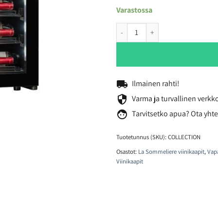
Varastossa
La Sommelière COLLECTION viini
local_shipping
Ilmainen rahti!
security
Varma ja turvallinen verk
face
Tarvitsetko
apua? Ota yhte
Tuotetunnus (SKU):
COLLECTION
Osastot:
La Sommeliere viinikaapit
,
Vapa
Viinikaapit