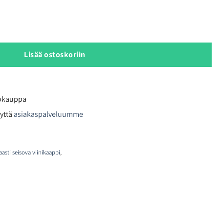
kaappi määrä
Lisää ostoskoriin
kokauppa
yttä
asiakaspalveluumme
asti seisova viinikaappi
,