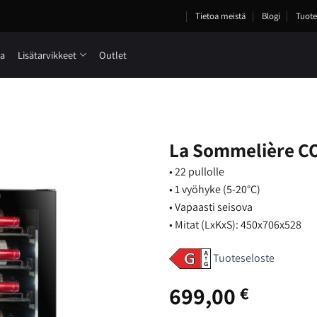
Tietoa meistä
Blogi
Tuote
ia
Lisätarvikkeet
Outlet
La Sommelière C
• 22 pullolle
• 1 vyöhyke (5-20°C)
• Vapaasti seisova
• Mitat (LxKxS): 450x706x528
Tuoteseloste
699,00
€