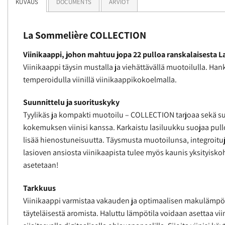
KUVAUS
DOCUMENTS
ARVIOT
La Sommelière COLLECTION
Viinikaappi, johon mahtuu jopa 22 pulloa ranskalaisesta 
Viinikaappi täysin mustalla ja viehättävällä muotoilulla. Ha
temperoidulla viinillä viinikaappikokoelmalla.
Suunnittelu ja suorituskyky
Tyylikäs ja kompakti muotoilu – COLLECTION tarjoaa sekä s
kokemuksen viinisi kanssa. Karkaistu lasiluukku suojaa pulloj
lisää hienostuneisuutta. Täysmusta muotoilunsa, integroitu
lasioven ansiosta viinikaapista tulee myös kaunis yksityisk
asetetaan!
Tarkkuus
Viinikaappi varmistaa vakauden ja optimaalisen makulämpötila
täyteläisestä aromista. Haluttu lämpötila voidaan asettaa vi