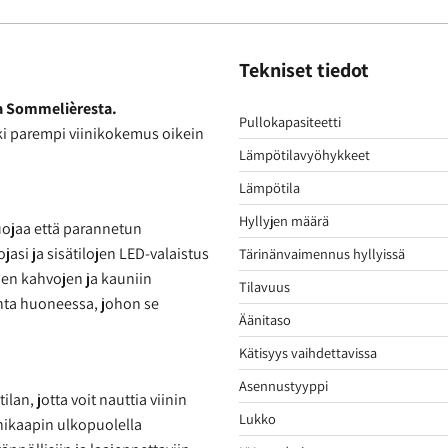
Tekniset tiedot
La Sommelièresta.
Pullokapasiteetti
nki parempi viinikokemus oikein
Lämpötilavyöhykkeet
Lämpötila
Hyllyjen määrä
uojaa että parannetun
asi ja sisätilojen LED-valaistus
Tärinänvaimennus hyllyissä
jen kahvojen ja kauniin
Tilavuus
ohta huoneessa, johon se
Äänitaso
Kätisyys vaihdettavissa
Asennustyyppi
n, jotta voit nauttia viinin
Lukko
inikaapin ulkopuolella