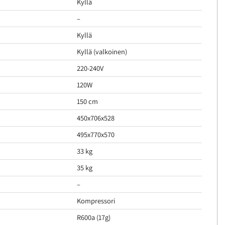
Kyllä
–
Kyllä
Kyllä (valkoinen)
220-240V
120W
150 cm
450x706x528
495x770x570
33 kg
35 kg
–
Kompressori
R600a (17g)