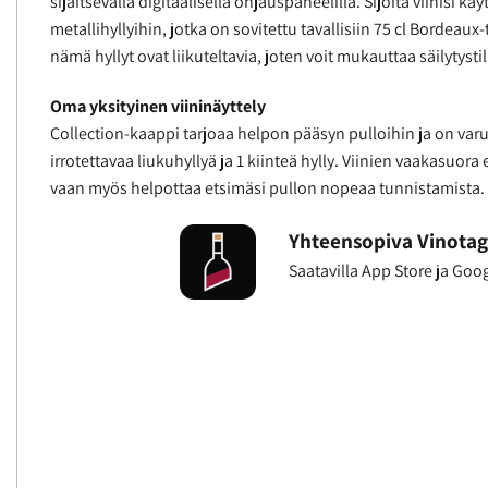
sijaitsevalla digitaalisella ohjauspaneelilla. Sijoita viinisi kä
metallihyllyihin, jotka on sovitettu tavallisiin 75 cl Bordeaux-
nämä hyllyt ovat liikuteltavia, joten voit mukauttaa säilytyst
Oma yksityinen viininäyttely
Collection-kaappi tarjoaa helpon pääsyn pulloihin ja on varus
irrotettavaa liukuhyllyä ja 1 kiinteä hylly. Viinien vaakasuora e
vaan myös helpottaa etsimäsi pullon nopeaa tunnistamista.
Yhteensopiva Vinotag
Saatavilla App Store ja Goog