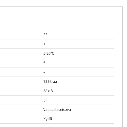
22
1
5-20°C
6
–
72 litraa
38 dB
Ei
Vapaasti seisova
Kyllä