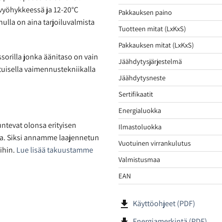
ävyöhykkeessä ja 12-20°C
Pakkauksen paino
nulla on aina tarjoiluvalmista
Tuotteen mitat (LxKxS)
Pakkauksen mitat (LxKxS)
ssorilla jonka äänitaso on vain
Jäähdytysjärjestelmä
tuisella vaimennustekniikalla
Jäähdytysneste
Sertifikaatit
Energialuokka
ntevat olonsa erityisen
Ilmastoluokka
ta. Siksi annamme laajennetun
Vuotuinen virrankulutus
ihin.
Lue lisää takuustamme
Valmistusmaa
EAN
file_download
Käyttöohjeet (PDF)
file_download
Energiamerkintä (PDF)