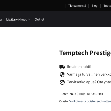
Tietoa meistä
Blogi
Tuote
ia
Lisätarvikkeet
Outlet
Temptech Prestig
local_shipping
Ilmainen rahti!
security
Varma ja turvallinen verk
face
Tarvitsetko
apua? Ota yhte
Tuotetunnus (SKU):
PRES38DBBH
Osasto:
Valikoimasta poistuneet tuottee