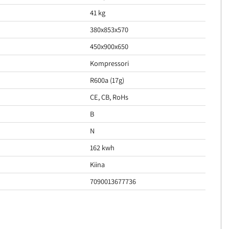
41 kg
380x853x570
450x900x650
Kompressori
R600a (17g)
CE, CB, RoHs
B
N
162 kwh
Kiina
7090013677736