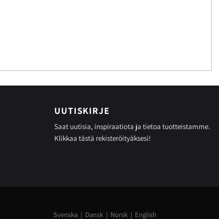
UUTISKIRJE
Saat uutisia, inspiraatiota ja tietoa tuotteistamme.
Klikkaa tästä
rekisteröityäksesi!
Svenska
|
Dansk
|
Norsk
|
English