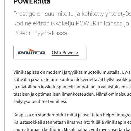
POWER:ilta
Prestige on suunniteltu ja kehitetty yhteistyö
kodinelektroniikkaketju POWER:in kanssa ja
Power-myymälöissä.
Viinikaapissa on moderni ja tyylikäs muotoilu mustalla, UV-su
kahvalla ja varusteluun kuuluu ulosvedettävät hyllyt pyökki
ja näytöllinen kosketuspaneeli lämpötilan ja valaistuksen s
tasaisen ja optimaalisen ilmankosteuden. Nämä ominaisuud
säilytysolosuhteet viinillesi.
Kaapissa on standardoidut mitat ja ovat täten helpot integroi
Kalustesokkeli asennetaan ilmanvaihtoritilällä viinikaapin e
saumattomasti keittiöön. Mikäli haluat, voit myös asettaa ka