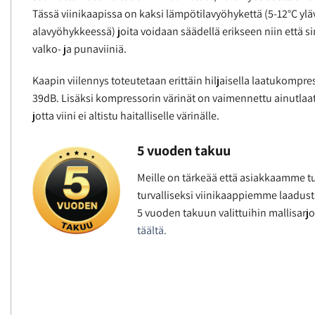
Tässä viinikaapissa on kaksi lämpötilavyöhykettä (5-12°C yl
alavyöhykkeessä) joita voidaan säädellä erikseen niin että si
valko- ja punaviiniä.
Kaapin viilennys toteutetaan erittäin hiljaisella laatukompre
39dB. Lisäksi kompressorin värinät on vaimennettu ainutlaa
jotta viini ei altistu haitalliselle värinälle.
5 vuoden takuu
Meille on tärkeää että asiakkaamme tu
turvalliseksi viinikaappiemme laadus
5 vuoden takuun valittuihin mallisarjo
täältä.