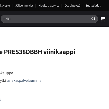
kuvasto
Jälleenmyyjät
Huolto / Service
Ota yhteyttä
Tuotetiedot
Etsi:
e PRES38DBBH viinikaappi
kokauppa
yttä
asiakaspalveluumme
t