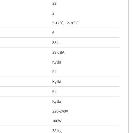
32
2
5-12°C, 12-20°C
6
88 L.
39 dBA
Kyllä
Ei
Kyllä
Ei
Kyllä
220-240V
100W
38 kg