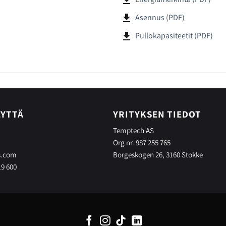
file_download
Asennus (PDF)
file_download
Pullokapasiteetit (PDF)
EYTTÄ
YRITYKSEN TIEDOT
Temptech AS
Org nr. 987 255 765
s.com
Borgeskogen 26, 3160 Stokke
19 600