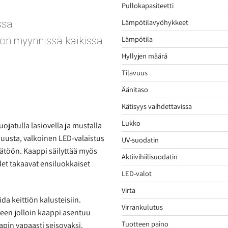
Pullokapasiteetti
Lämpötilavyöhykkeet
ssä
Lämpötila
 on myynnissä kaikissa
Hyllyjen määrä
Tilavuus
Äänitaso
Kätisyys vaihdettavissa
Lukko
ojatulla lasiovella ja mustalla
puusta, valkoinen LED-valaistus
UV-suodatin
äätöön. Kaappi säilyttää myös
Aktiivihiilisuodatin
et takaavat ensiluokkaiset
LED-valot
Virta
da keittiön kalusteisiin.
Virrankulutus
teen jolloin kaappi asentuu
Tuotteen paino
apin vapaasti seisovaksi.