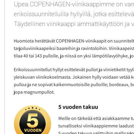
Upea COPENHAGEN-viinikaappimme on varu
erikoissuunnitelluilla hyllyillä, jotka esittelevä
Täydellinen viinikaappi ammattikäyttöön ja vi
Huomiota herättävät COPENHAGEN-viinikaapit on suunnitel
tarjoiluviinikaapeiksi baareihin ja ravintoloihin. Viinikaapei
tilaa 40 tai 143 pullolle, ja niissä on yksi lämpötilavyöhyke, j
Erikoissuunnitellut hyllyt esittelevät pullot ja viinietiketit t
yleiskuvan viinikokoelmasta. Jokainen hylly voidaan vetää 
pulloa ja ne sopivat kaikenmuotoisille pulloille; bordeaux, b
jopa magnumpullot.
5 vuoden takuu
Meille on tärkeää että asiakkaamme tu
turvalliseksi viinikaappiemme laadus
5 vuoden takuun valittuihin mallisarjo