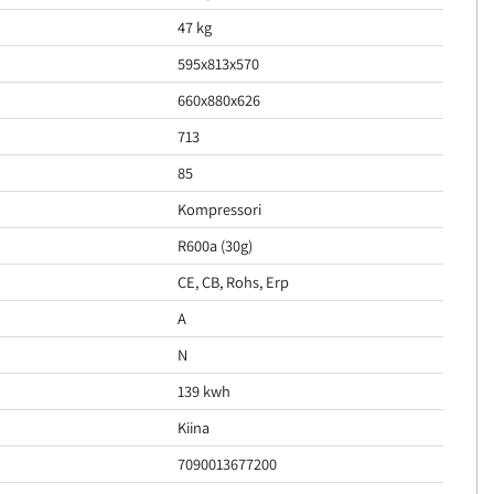
47 kg
595x813x570
660x880x626
713
85
Kompressori
R600a (30g)
CE, CB, Rohs, Erp
A
N
139 kwh
Kiina
7090013677200