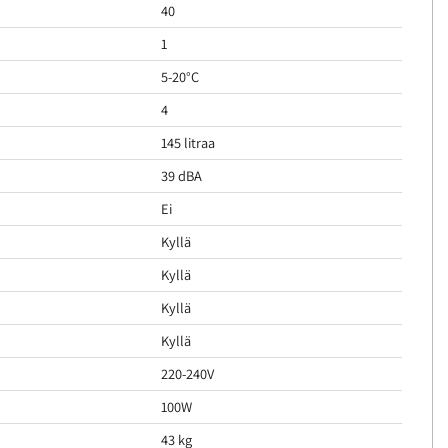
40
1
5-20°C
4
145 litraa
39 dBA
Ei
Kyllä
Kyllä
Kyllä
Kyllä
220-240V
100W
43 kg