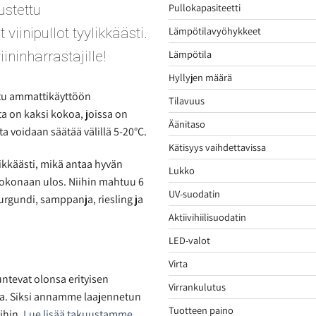
Pullokapasiteetti
stettu
Lämpötilavyöhykkeet
t viinipullot tyylikkäästi.
Lämpötila
ininharrastajille!
Hyllyjen määrä
tu ammattikäyttöön
Tilavuus
sta on kaksi kokoa, joissa on
Äänitaso
ota voidaan säätää välillä 5-20°C.
Kätisyys vaihdettavissa
yylikkäästi, mikä antaa hyvän
Lukko
kokonaan ulos. Niihin mahtuu 6
UV-suodatin
urgundi, samppanja, riesling ja
Aktiivihiilisuodatin
LED-valot
Virta
ntevat olonsa erityisen
Virrankulutus
ta. Siksi annamme laajennetun
Tuotteen paino
ihin.
Lue lisää takuustamme