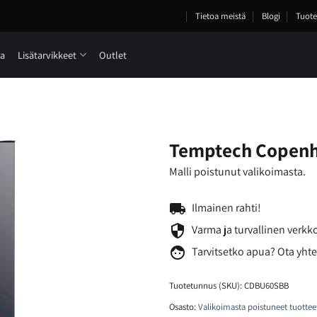
Tietoa meistä
Blogi
Tuote
ia
Lisätarvikkeet
Outlet
Temptech Copenh
Malli poistunut valikoimasta.
local_shipping
Ilmainen rahti!
security
Varma ja turvallinen verk
face
Tarvitsetko
apua? Ota yhte
Tuotetunnus (SKU):
CDBU60SBB
Osasto:
Valikoimasta poistuneet tuottee