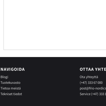
NAVIGOIDA
OTTAA YHT
Blogi
Ota yhteyttä
Tuotekuvasto
(+47) 333 67 000
Tietoa meistä
post@frio-nordic
Tekniset tiedot
Service (+47) 333 