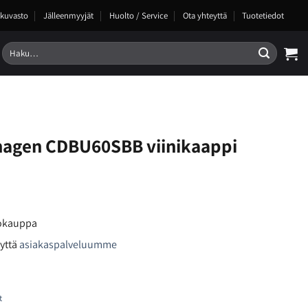
kuvasto
Jälleenmyyjät
Huolto / Service
Ota yhteyttä
Tuotetiedot
Etsi:
agen CDBU60SBB viinikaappi
kokauppa
yttä
asiakaspalveluumme
t