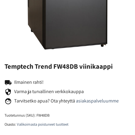
Temptech Trend FW48DB viinikaappi
local_shipping
Ilmainen rahti!
security
Varma ja turvallinen verkkokauppa
face
Tarvitsetko
apua? Ota yhteyttä
asiakaspalveluumme
Tuotetunnus (SKU):
FW48DB
Osasto:
Valikoimasta poistuneet tuotteet