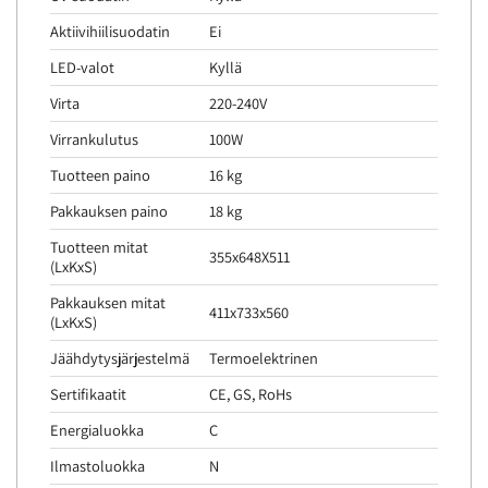
Aktiivihiilisuodatin
Ei
LED-valot
Kyllä
Virta
220-240V
Virrankulutus
100W
Tuotteen paino
16 kg
Pakkauksen paino
18 kg
Tuotteen mitat
355x648X511
(LxKxS)
Pakkauksen mitat
411x733x560
(LxKxS)
Jäähdytysjärjestelmä
Termoelektrinen
Sertifikaatit
CE, GS, RoHs
Energialuokka
C
Ilmastoluokka
N