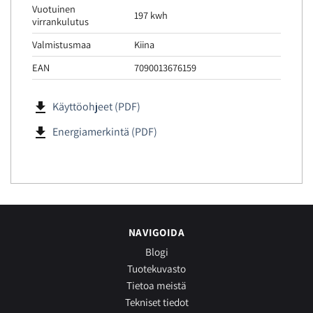
Vuotuinen
197 kwh
virrankulutus
Valmistusmaa
Kiina
EAN
7090013676159
file_download
Käyttöohjeet (PDF)
file_download
Energiamerkintä (PDF)
NAVIGOIDA
Blogi
Tuotekuvasto
Tietoa meistä
Tekniset tiedot