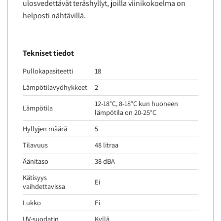
ulosvedettävät teräshyllyt, joilla viinikokoelma on
helposti nähtävillä.
Tekniset tiedot
Pullokapasiteetti
18
Lämpötilavyöhykkeet
2
12-18°C, 8-18°C kun huoneen
Lämpötila
lämpötila on 20-25°C
Hyllyjen määrä
5
Tilavuus
48 litraa
Äänitaso
38 dBA
Kätisyys
Ei
vaihdettavissa
Lukko
Ei
UV-suodatin
Kyllä