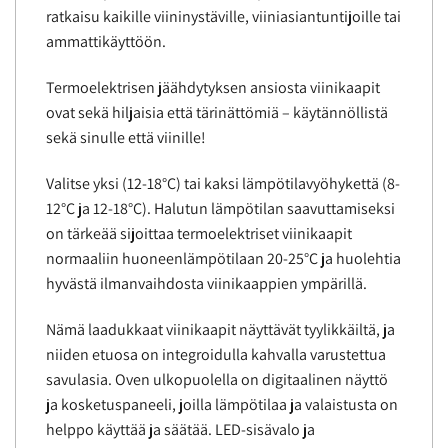
ratkaisu kaikille viininystäville, viiniasiantuntijoille tai
ammattikäyttöön.
Termoelektrisen jäähdytyksen ansiosta viinikaapit
ovat sekä hiljaisia että tärinättömiä – käytännöllistä
sekä sinulle että viinille!
Valitse yksi (12-18°C) tai kaksi lämpötilavyöhykettä (8-
12°C ja 12-18°C). Halutun lämpötilan saavuttamiseksi
on tärkeää sijoittaa termoelektriset viinikaapit
normaaliin huoneenlämpötilaan 20-25°C ja huolehtia
hyvästä ilmanvaihdosta viinikaappien ympärillä.
Nämä laadukkaat viinikaapit näyttävät tyylikkäiltä, ja
niiden etuosa on integroidulla kahvalla varustettua
savulasia. Oven ulkopuolella on digitaalinen näyttö
ja kosketuspaneeli, joilla lämpötilaa ja valaistusta on
helppo käyttää ja säätää. LED-sisävalo ja