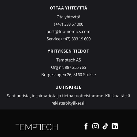
OTTAA YHTEYTTÄ
Ota yhteyttä
(+47) 333 67 000
post@frio-nordics.com
Service (+47) 333 19 600
YRITYKSEN TIEDOT
Temptech AS
Org nr. 987 255 765
Borgeskogen 26, 3160 Stokke
UUTISKIRJE
Saat uutisia, inspiraatiota ja tietoa tuotteistamme.
Klikkaa tästä
rekisteröityäksesi!