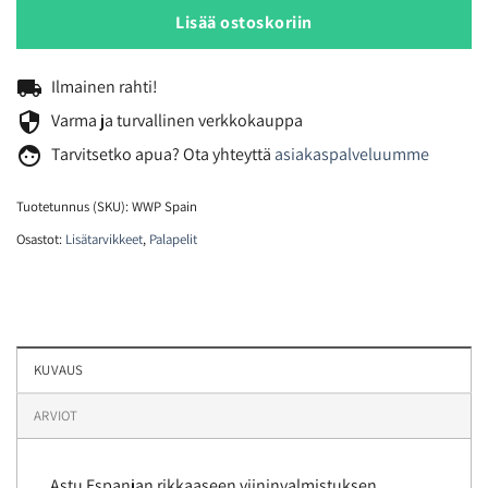
Lisää ostoskoriin
local_shipping
Ilmainen rahti!
security
Varma ja turvallinen verkkokauppa
face
Tarvitsetko
apua? Ota yhteyttä
asiakaspalveluumme
Tuotetunnus (SKU):
WWP Spain
Osastot:
Lisätarvikkeet
,
Palapelit
KUVAUS
ARVIOT
Astu Espanjan rikkaaseen viininvalmistuksen