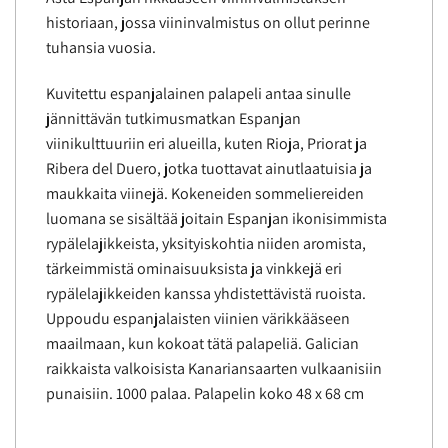
historiaan, jossa viininvalmistus on ollut perinne
tuhansia vuosia.
Kuvitettu espanjalainen palapeli antaa sinulle
jännittävän tutkimusmatkan Espanjan
viinikulttuuriin eri alueilla, kuten Rioja, Priorat ja
Ribera del Duero, jotka tuottavat ainutlaatuisia ja
maukkaita viinejä. Kokeneiden sommeliereiden
luomana se sisältää joitain Espanjan ikonisimmista
rypälelajikkeista, yksityiskohtia niiden aromista,
tärkeimmistä ominaisuuksista ja vinkkejä eri
rypälelajikkeiden kanssa yhdistettävistä ruoista.
Uppoudu espanjalaisten viinien värikkääseen
maailmaan, kun kokoat tätä palapeliä. Galician
raikkaista valkoisista Kanariansaarten vulkaanisiin
punaisiin. 1000 palaa. Palapelin koko 48 x 68 cm