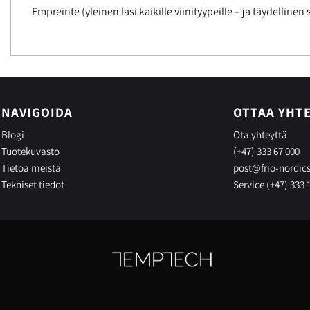
Empreinte (yleinen lasi kaikille viinityypeille – ja täydellinen
NAVIGOIDA
OTTAA YHT
Blogi
Ota yhteyttä
Tuotekuvasto
(+47) 333 67 000
Tietoa meistä
post@frio-nordic
Tekniset tiedot
Service (+47) 333 