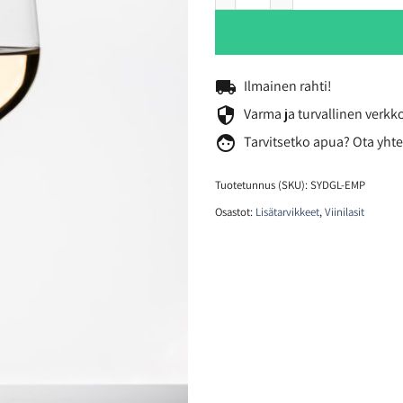
local_shipping
Ilmainen rahti!
security
Varma ja turvallinen verk
face
Tarvitsetko
apua? Ota yhte
Tuotetunnus (SKU):
SYDGL-EMP
Osastot:
Lisätarvikkeet
,
Viinilasit