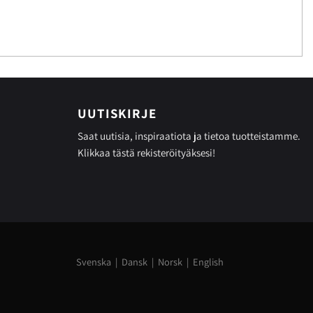
UUTISKIRJE
Saat uutisia, inspiraatiota ja tietoa tuotteistamme.
Klikkaa tästä
rekisteröityäksesi!
Svenska
|
Dansk
|
Norsk
|
English