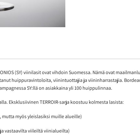
NIOS (SY) viinilasit ovat vihdoin Suomessa. Nämä ovat maailmanluo
anut huippuravintoloita, viinintuottajia ja viininharrastajia. Bordea
hampagnessa SY:llä on asiakkaina yli 100 huippulinnaa.
lla. Eksklusiivinen TERROIR-sarja koostuu kolmesta lasista:
mutta myös yleislasiksi muille alueille)
 vastaavilta viileiltä viinialueilta)