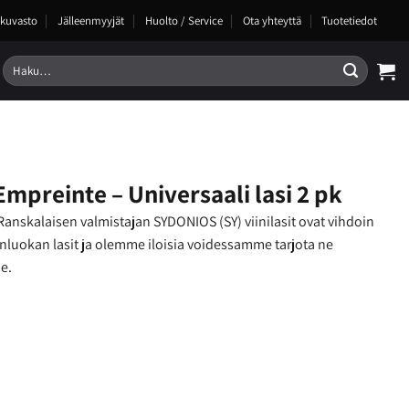
kuvasto
Jälleenmyyjät
Huolto / Service
Ota yhteyttä
Tuotetiedot
Etsi:
Empreinte – Universaali lasi 2 pk
nskalaisen valmistajan SYDONIOS (SY) viinilasit ovat vihdoin
uokan lasit ja olemme iloisia voidessamme tarjota ne
e.
ersaali lasi 2 pk määrä