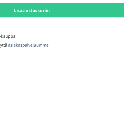
Lisää ostoskoriin
kokauppa
yttä
asiakaspalveluumme