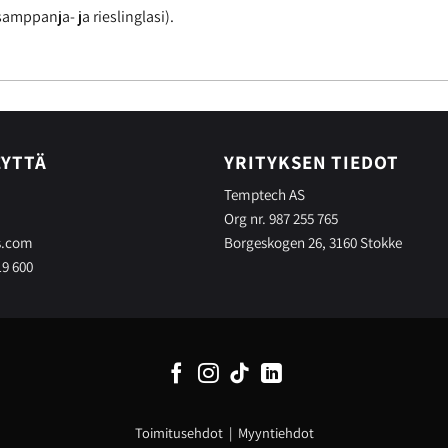
 samppanja- ja rieslinglasi).
EYTTÄ
YRITYKSEN TIEDOT
Temptech AS
Org nr. 987 255 765
s.com
Borgeskogen 26, 3160 Stokke
19 600
Toimitusehdot
|
Myyntiehdot