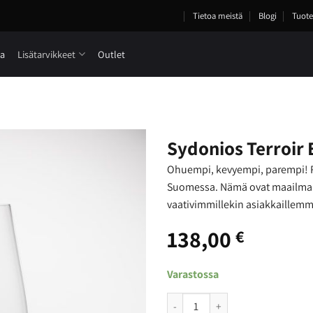
Tietoa meistä
Blogi
Tuote
ia
Lisätarvikkeet
Outlet
Sydonios Terroir 
Ohuempi, kevyempi, parempi! Ra
Suomessa. Nämä ovat maailmanl
vaativimmillekin asiakkaillemm
138,00
€
Varastossa
Sydonios Terroir Empreinte - Univ