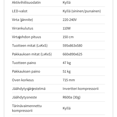
Aktiivihiilisuodatin
Kyllä
LED-valot
Kyllä (sininen/punainen)
Virta (jännite)
220-240V
Virrankulutus
110W
Virtajohdon pituus
150 cm
Tuotteen mitat (LxKxS)
595x863x580
Pakkauksen mitat (LxKxS)
660x890x625
Tuotteen paino
47 kg
Pakkauksen paino
51 kg
Oven korkeus
715 mm
Jäähdytysjärjestelmä
Invertteri kompressorii
Jäähdytysneste
R600a (30g)
Tärinävaimennettu
Kyllä
kompressorii