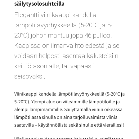
säilytysolosuhteilla
Elegantti viinikaappi kahdella
lämpötilavyöhykkeellä (5-20°C ja 5-
20°C) johon mahtuu jopa 46 pulloa.
Kaapissa on ilmanvaihto edestä ja se
voidaan helposti asentaa kalusteisiin
keittiötason alle, tai vapaasti
seisovaksi.
Viinikaappi kahdella lämpötilavyöhykkeellä (5-20°C ja
5-20°C). Ylempi alue on viileämmille lämpötiloille ja
alempi lämpimämmille. Säilyttämällä viinin oikeassa
lämpötilassa sinulla on aina tarjoiluvalmista viiniä
saatavilla – käytännöllistä sekä sinulle että vieraillesi!