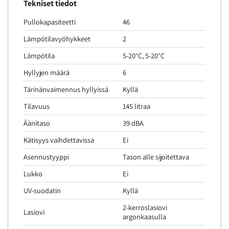
Tekniset tiedot
Pullokapasiteetti
46
Lämpötilavyöhykkeet
2
Lämpötila
5-20°C, 5-20°C
Hyllyjen määrä
6
Tärinänvaimennus hyllyissä
Kyllä
Tilavuus
145 litraa
Äänitaso
39 dBA
Kätisyys vaihdettavissa
Ei
Asennustyyppi
Tason alle sijoitettava
Lukko
Ei
UV-suodatin
Kyllä
2-kerroslasiovi
Lasiovi
argonkaasulla