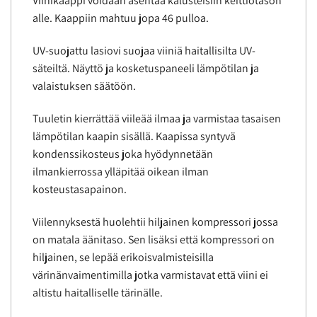
Viinikaappi voidaan asentaa kalusteisiin keittiötason
alle. Kaappiin mahtuu jopa 46 pulloa.
UV-suojattu lasiovi suojaa viiniä haitallisilta UV-
säteiltä. Näyttö ja kosketuspaneeli lämpötilan ja
valaistuksen säätöön.
Tuuletin kierrättää viileää ilmaa ja varmistaa tasaisen
lämpötilan kaapin sisällä. Kaapissa syntyvä
kondenssikosteus joka hyödynnetään
ilmankierrossa ylläpitää oikean ilman
kosteustasapainon.
Viilennyksestä huolehtii hiljainen kompressori jossa
on matala äänitaso. Sen lisäksi että kompressori on
hiljainen, se lepää erikoisvalmisteisilla
värinänvaimentimilla jotka varmistavat että viini ei
altistu haitalliselle tärinälle.