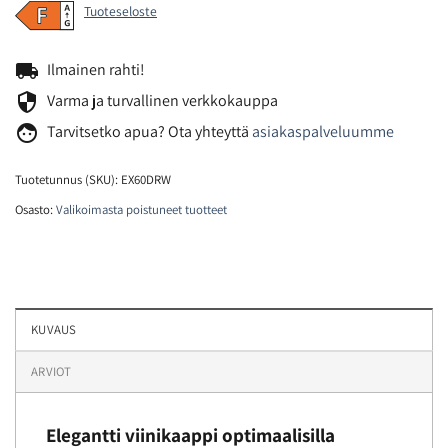
Tuoteseloste
local_shipping
Ilmainen rahti!
security
Varma ja turvallinen verkkokauppa
face
Tarvitsetko
apua? Ota yhteyttä
asiakaspalveluumme
Tuotetunnus (SKU):
EX60DRW
Osasto:
Valikoimasta poistuneet tuotteet
KUVAUS
ARVIOT
Elegantti viinikaappi optimaalisilla