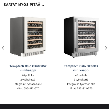
SAATAT MYÖS PITÄÄ...
Temptech Oslo OX60DRW
Temptech Oslo OX60DX
viinikaappi
viinikaappi
46 pullolle
46 pullolle
2 vyöhykettä
2 vyöhykettä
Integrointi työtason alle
Integrointi työtason alle
Mitat: 595x813x570
Mitat: 595x813x570