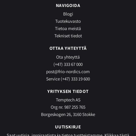
NAVIGOIDA
Blogi
Tuotekuvasto
Tietoa meistä
Tekniset tiedot
OTTAA YHTEYTTÄ
Ota yhteyttä
(+47) 333 67 000
post@frio-nordics.com
Service (+47) 333 19 600
YRITYKSEN TIEDOT
Temptech AS
Org nr. 987 255 765
Borgeskogen 26, 3160 Stokke
UUTISKIRJE
Saat uutisia, inspiraatiota ja tietoa tuotteistamme.
Klikkaa tästä