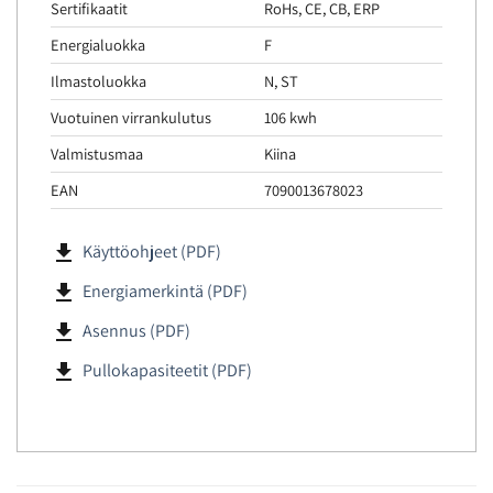
Sertifikaatit
RoHs, CE, CB, ERP
Energialuokka
F
Ilmastoluokka
N, ST
Vuotuinen virrankulutus
106 kwh
Valmistusmaa
Kiina
EAN
7090013678023
file_download
Käyttöohjeet (PDF)
file_download
Energiamerkintä (PDF)
file_download
Asennus (PDF)
file_download
Pullokapasiteetit (PDF)