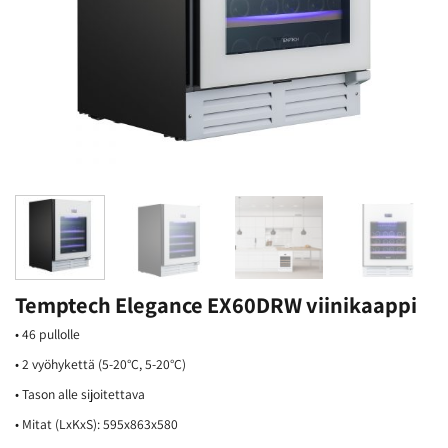
Temptech Elegance EX60DRW viinikaappi
• 46 pullolle
• 2 vyöhykettä (5-20°C, 5-20°C)
• Tason alle sijoitettava
• Mitat (LxKxS): 595x863x580