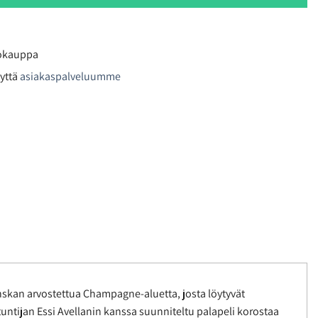
kokauppa
yttä
asiakaspalveluumme
anskan arvostettua Champagne-aluetta, josta löytyvät
untijan Essi Avellanin kanssa suunniteltu palapeli korostaa