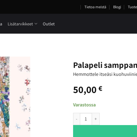
Tietoa meistä
Blogi
Tuote
ia
Lisätarvikkeet
Outlet
Palapeli samppan
Hemmottele itseäsi kuohuviinie
50,00
€
Varastossa
Palapeli samppanja Water and W