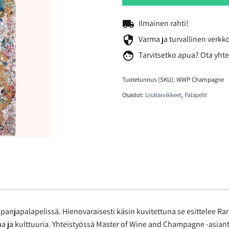
local_shipping
Ilmainen rahti!
security
Varma ja turvallinen verk
face
Tarvitsetko
apua? Ota yhte
Tuotetunnus (SKU):
WWP Champagne
Osastot:
Lisätarvikkeet
,
Palapelit
panjapalapelissä. Hienovaraisesti käsin kuvitettuna se esittelee R
aa ja kulttuuria. Yhteistyössä Master of Wine and Champagne -asiant