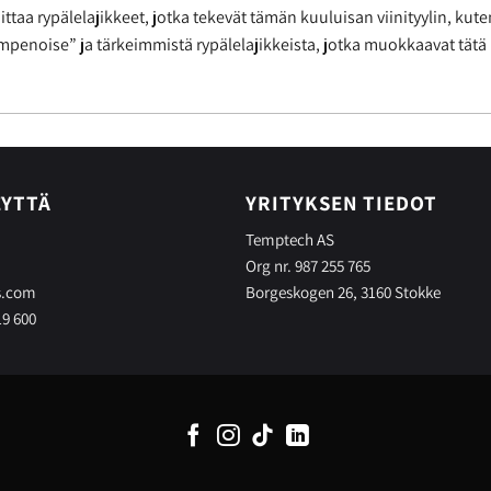
ttaa rypälelajikkeet, jotka tekevät tämän kuuluisan viinityylin, kut
enoise” ja tärkeimmistä rypälelajikkeista, jotka muokkaavat tätä ik
EYTTÄ
YRITYKSEN TIEDOT
Temptech AS
Org nr. 987 255 765
s.com
Borgeskogen 26, 3160 Stokke
19 600