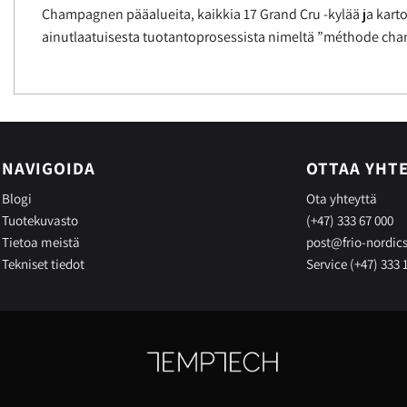
Champagnen pääalueita, kaikkia 17 Grand Cru -kylää ja kartoi
ainutlaatuisesta tuotantoprosessista nimeltä ”méthode champ
NAVIGOIDA
OTTAA YHT
Blogi
Ota yhteyttä
Tuotekuvasto
(+47) 333 67 000
Tietoa meistä
post@frio-nordic
Tekniset tiedot
Service (+47) 333 