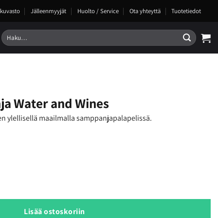
kuvasto
Jälleenmyyjät
Huolto / Service
Ota yhteyttä
Tuotetiedot
Etsi:
ja Water and Wines
n ylellisellä maailmalla samppanjapalapelissä.
ines määrä
Lisää ostoskoriin