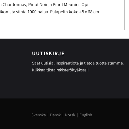
en Chardonnay, Pinot Noir ja Pinot Meunier. Opi
onista viiniä.1000 palaa. Palapelin koko 48 x 68 cm
UUTISKIRJE
Saat uutisia, inspiraatiota ja tietoa tuotteistamme.
Klikkaa tästä
rekisteröityäksesi!
Svenska
|
Dansk
|
Norsk
|
English