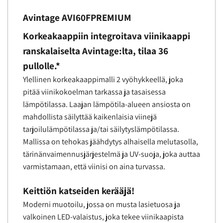
Avintage AVI60FPREMIUM
Korkeakaappiin integroitava viinikaappi
ranskalaiselta Avintage:lta, tilaa 36
pullolle.*
Ylellinen korkeakaappimalli 2 vyöhykkeellä, joka
pitää viinikokoelman tarkassa ja tasaisessa
lämpötilassa. Laajan lämpötila-alueen ansiosta on
mahdollista säilyttää kaikenlaisia ​​viinejä
tarjoilulämpötilassa ja/tai säilytyslämpötilassa.
Mallissa on tehokas jäähdytys alhaisella melutasolla,
tärinänvaimennusjärjestelmä ja UV-suoja, joka auttaa
varmistamaan, että viinisi on aina turvassa.
Keittiön katseiden kerääjä!
Moderni muotoilu, jossa on musta lasietuosa ja
valkoinen LED-valaistus, joka tekee viinikaapista