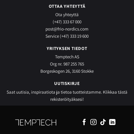
OTTAA YHTEYTTÄ
Ota yhteyttä
(+47) 333 67 000
post@frio-nordics.com
Service (+47) 333 19 600
YRITYKSEN TIEDOT
Temptech AS
Org nr. 987 255 765
Borgeskogen 26, 3160 Stokke
UUTISKIRJE
Saat uutisia, inspiraatiota ja tietoa tuotteistamme.
Klikkaa tästä
rekisteröityäksesi!