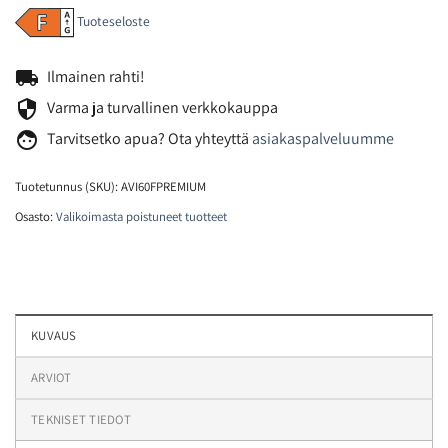
Tuoteseloste
local_shipping
Ilmainen rahti!
security
Varma ja turvallinen verkkokauppa
face
Tarvitsetko
apua? Ota yhteyttä
asiakaspalveluumme
Tuotetunnus (SKU):
AVI60FPREMIUM
Osasto:
Valikoimasta poistuneet tuotteet
KUVAUS
ARVIOT
TEKNISET TIEDOT