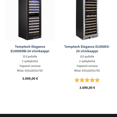
Temptech Elegance
Temptech Elegance E1000DX-
E1000DRB-24 viinikaappi
24 viinikaappi
153 pullolle
153 pullolle
2 vyöhykettä
2 vyöhykettä
Vapaasti seisova
Vapaasti seisova
Mitat: 655x1835x700
Mitat: 655x1835x700
3.699,00
€
Arvio:
5.0 5:sta t
3.699,00
€