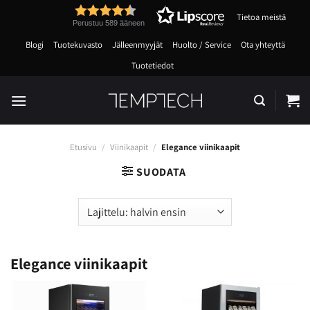
Skip
Tietoa meistä
to
Perustuu 589 ääneen
content
Blogi
Tuotekuvasto
Jälleenmyyjät
Huolto / Service
Ota yhteyttä
Tuotetiedot
Etusivu
/
Viinikaapit
/
Elegance viinikaapit
SUODATA
Elegance viinikaapit