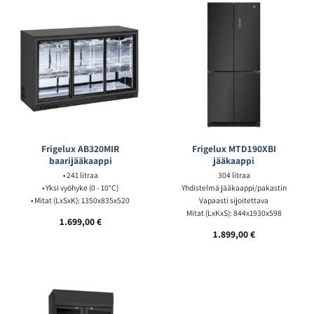
Frigelux AB320MIR
Frigelux MTD190XBI
baarijääkaappi
jääkaappi
• 241 litraa
304 litraa
• Yksi vyöhyke (0 - 10°C)
Yhdistelmä jääkaappi/pakastin
• Mitat (LxSxK): 1350x835x520
Vapaasti sijoitettava
Mitat (LxKxS): 844x1930x598
1.699,00
€
1.899,00
€