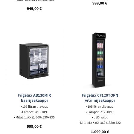
999,00
€
949,00
€
Frigelux AB130MIR
Frigelux CF120TOPN
baarijääkaappi
vitriinijääkaappi
• 105 litran tilavuus
• 105 litran tilavuus
• Lämpötila: 0-10°C
• Lämpötila: 2-10°C
• Mitat (LxKxS): 600x530x835
• LED-valot
• Mitat (LxKxS): 360x1880x422
999,00
€
1.099,00
€