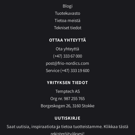
Blogi
Tuotekuvasto
Tietoa meistä
Tekniset tiedot
OTTAA YHTEYTTÄ
Ota yhteyttä
(+47) 333 67 000
post@frio-nordics.com
Service (+47) 333 19 600
YRITYKSEN TIEDOT
Temptech AS
Org nr. 987 255 765
Borgeskogen 26, 3160 Stokke
UUTISKIRJE
Saat uutisia, inspiraatiota ja tietoa tuotteistamme.
Klikkaa tästä
rekisteröityäksesi!