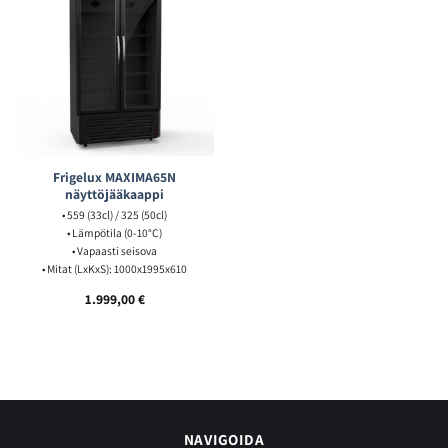
Frigelux MAXIMA65N
näyttöjääkaappi
• 559 (33cl) / 325 (50cl)
• Lämpötila (0-10°C)
• Vapaasti seisova
• Mitat (LxKxS): 1000x1995x610
1.999,00
€
NAVIGOIDA