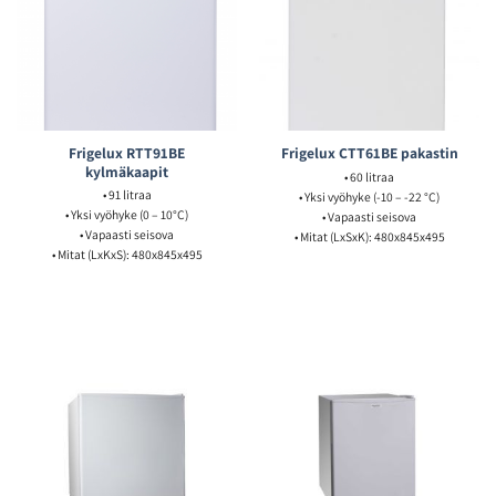
Frigelux RTT91BE
Frigelux CTT61BE pakastin
kylmäkaapit
• 60 litraa
• 91 litraa
• Yksi vyöhyke (-10 – -22 °C)
• Yksi vyöhyke (0 – 10°C)
• Vapaasti seisova
• Vapaasti seisova
• Mitat (LxSxK): 480x845x495
• Mitat (LxKxS): 480x845x495