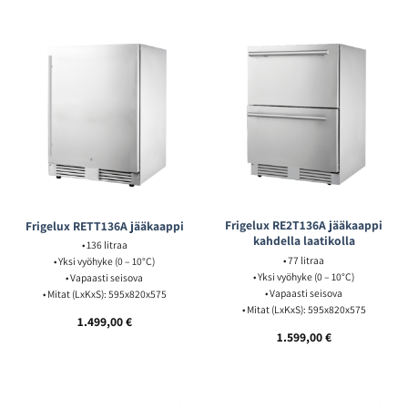
Frigelux RE2T136A jääkaappi
Frigelux RETT136A jääkaappi
kahdella laatikolla
• 136 litraa
• 77 litraa
• Yksi vyöhyke (0 – 10°C)
• Yksi vyöhyke (0 – 10°C)
• Vapaasti seisova
• Vapaasti seisova
• Mitat (LxKxS): 595x820x575
• Mitat (LxKxS): 595x820x575
1.499,00
€
1.599,00
€