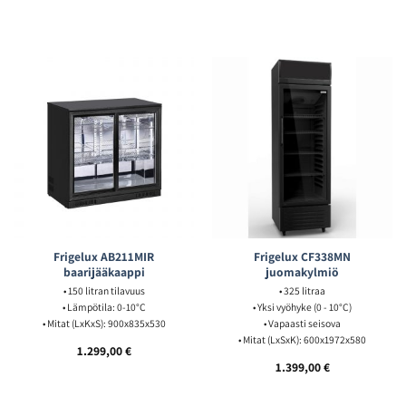
Frigelux AB211MIR
Frigelux CF338MN
baarijääkaappi
juomakylmiö
• 150 litran tilavuus
• 325 litraa
• Lämpötila: 0-10°C
• Yksi vyöhyke (0 - 10°C)
• Mitat (LxKxS): 900x835x530
• Vapaasti seisova
• Mitat (LxSxK): 600x1972x580
1.299,00
€
1.399,00
€