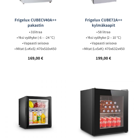
Frigelux CUBECV40A++
Frigelux CUBE72A++
pakastin
kylmäkaapit
• 31litraa
• 58 litraa
• Yksi vyöhyke (-6 – -24 °C)
• Yksi vyöhyke (2 – 10 °C)
• Vapaasti seisova
• Vapaasti seisova
• Mitat (LxKxS) :470x510x450
• Mitat (LxSxK): 470x632x450
169,00
€
199,00
€