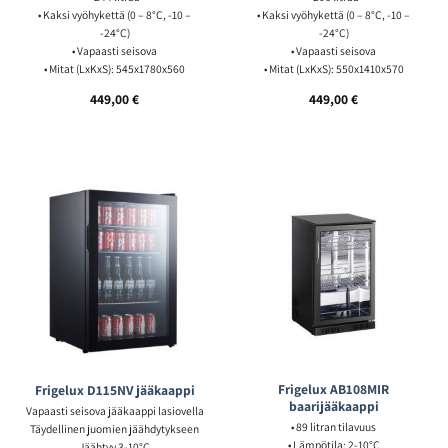
• Kaksi vyöhykettä (0 – 8°C, -10 –
• Kaksi vyöhykettä (0 – 8°C, -10 –
-24°C)
-24°C)
• Vapaasti seisova
• Vapaasti seisova
• Mitat (LxKxS): 545x1780x560
• Mitat (LxKxS): 550x1410x570
449,00
€
449,00
€
Frigelux AB108MIR
Frigelux D115NV jääkaappi
baarijääkaappi
Vapaasti seisova jääkaappi lasiovella
• 89 litran tilavuus
Täydellinen juomien jäähdytykseen
• Lämpötila: 2-10°C
Jäähtyy 3-10°C