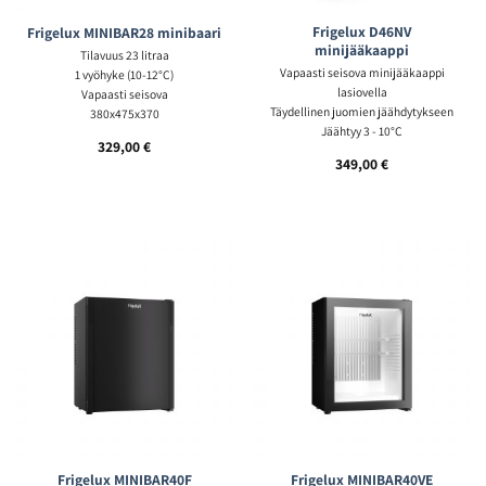
Frigelux D46NV
Frigelux MINIBAR28 minibaari
minijääkaappi
Tilavuus 23 litraa
Vapaasti seisova minijääkaappi
1 vyöhyke (10-12°C)
lasiovella
Vapaasti seisova
Täydellinen juomien jäähdytykseen
380x475x370
Jäähtyy 3 - 10°C
329,00
€
349,00
€
Frigelux MINIBAR40F
Frigelux MINIBAR40VE