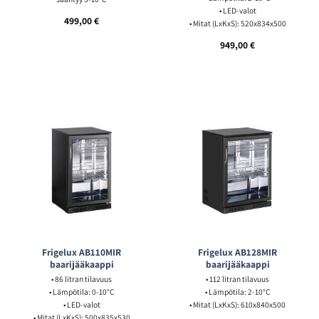
• LED-valot
499,00
€
• Mitat (LxKxS): 520x834x500
949,00
€
Frigelux AB110MIR
Frigelux AB128MIR
baarijääkaappi
baarijääkaappi
• 86 litran tilavuus
• 112 litran tilavuus
• Lämpötila: 0-10°C
• Lämpötila: 2-10°C
• LED-valot
• Mitat (LxKxS): 610x840x500
• Mitat (LxKxS): 500x835x530