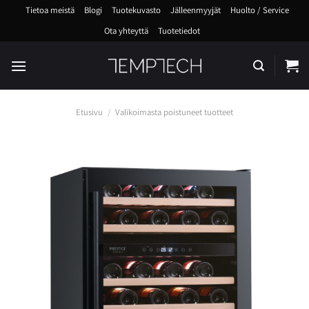
Skip
Tietoa meistä
Blogi
Tuotekuvasto
Jälleenmyyjät
Huolto / Service
to
Ota yhteyttä
Tuotetiedot
content
Etusivu
/
Valikoimasta poistuneet tuotteet