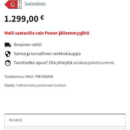
Tuoteseloste
1.299,00
€
Malli saatavilla vain Power-jälleenmyyjiltä
local_shipping
Ilmainen rahti!
security
Varma ja turvallinen verkkokauppa
face
Tarvitsetko
apua? Ota yhteyttä
asiakaspalveluumme
Tuotetunnus (SKU):
PRESX60DB
Osasto:
Valikoimasta poistuneet tuotteet
KUVAUS