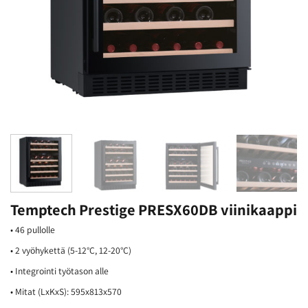
Temptech Prestige PRESX60DB viinikaappi
• 46 pullolle
• 2 vyöhykettä (5-12°C, 12-20°C)
• Integrointi työtason alle
• Mitat (LxKxS): 595x813x570