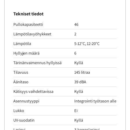
Tekniset tiedot
Pullokapasiteetti
46
Lämpötilavyöhykkeet
2
Lämpötila
5-12°C, 12-20°C
Hyllyjen määrä
6
Tärinänvaimennus hyllyissä
Kyllä
Tilavuus
145 litraa
Äänitaso
39 dBA
Kätisyys vaihdettavissa
Kyllä
Asennustyyppi
Integrointi työtason alle
Lukko
Ei
UV-suodatin
Kyllä
Lasiovi
3-kerroslasiovi