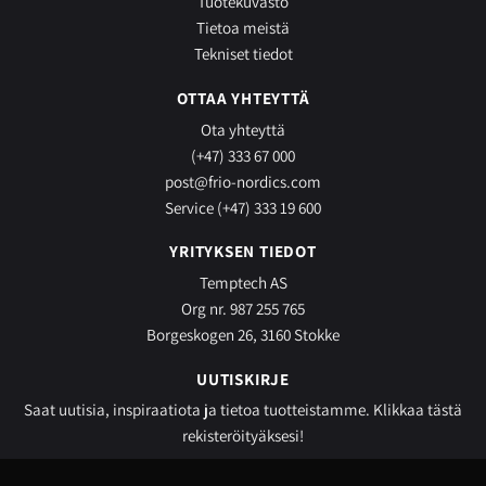
Tuotekuvasto
Tietoa meistä
Tekniset tiedot
OTTAA YHTEYTTÄ
Ota yhteyttä
(+47) 333 67 000
post@frio-nordics.com
Service (+47) 333 19 600
YRITYKSEN TIEDOT
Temptech AS
Org nr. 987 255 765
Borgeskogen 26, 3160 Stokke
UUTISKIRJE
Saat uutisia, inspiraatiota ja tietoa tuotteistamme.
Klikkaa tästä
rekisteröityäksesi!