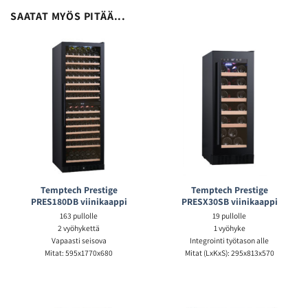
SAATAT MYÖS PITÄÄ...
Temptech Prestige
Temptech Prestige
PRES180DB viinikaappi
PRESX30SB viinikaappi
163 pullolle
19 pullolle
2 vyöhykettä
1 vyöhyke
Vapaasti seisova
Integrointi työtason alle
Mitat: 595x1770x680
Mitat (LxKxS): 295x813x570