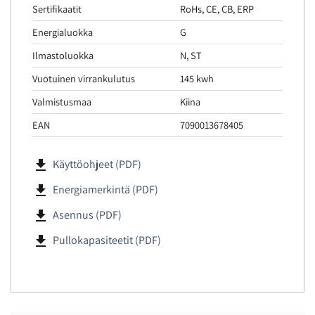
Sertifikaatit
RoHs, CE, CB, ERP
Energialuokka
G
Ilmastoluokka
N, ST
Vuotuinen virrankulutus
145 kwh
Valmistusmaa
Kiina
EAN
7090013678405
file_download
Käyttöohjeet (PDF)
file_download
Energiamerkintä (PDF)
file_download
Asennus (PDF)
file_download
Pullokapasiteetit (PDF)