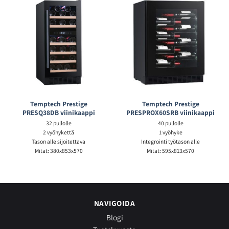
Temptech Prestige
Temptech Prestige
PRESQ38DB viinikaappi
PRESPROX60SRB viinikaappi
32 pullolle
40 pullolle
2 vyöhykettä
1 vyöhyke
Tason alle sijoitettava
Integrointi työtason alle
Mitat: 380x853x570
Mitat: 595x813x570
NAVIGOIDA
Blogi