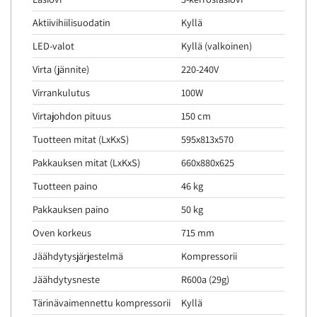
Aktiivihiilisuodatin
Kyllä
LED-valot
Kyllä (valkoinen)
Virta (jännite)
220-240V
Virrankulutus
100W
Virtajohdon pituus
150 cm
Tuotteen mitat (LxKxS)
595x813x570
Pakkauksen mitat (LxKxS)
660x880x625
Tuotteen paino
46 kg
Pakkauksen paino
50 kg
Oven korkeus
715 mm
Jäähdytysjärjestelmä
Kompressorii
Jäähdytysneste
R600a (29g)
Tärinävaimennettu kompressorii
Kyllä