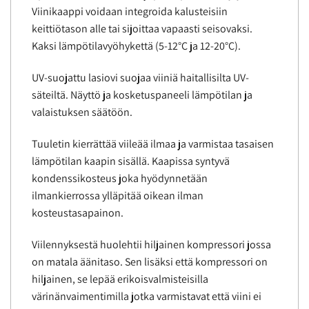
Viinikaappi voidaan integroida kalusteisiin
keittiötason alle tai sijoittaa vapaasti seisovaksi.
Kaksi lämpötilavyöhykettä (5-12°C ja 12-20°C).
UV-suojattu lasiovi suojaa viiniä haitallisilta UV-
säteiltä. Näyttö ja kosketuspaneeli lämpötilan ja
valaistuksen säätöön.
Tuuletin kierrättää viileää ilmaa ja varmistaa tasaisen
lämpötilan kaapin sisällä. Kaapissa syntyvä
kondenssikosteus joka hyödynnetään
ilmankierrossa ylläpitää oikean ilman
kosteustasapainon.
Viilennyksestä huolehtii hiljainen kompressori jossa
on matala äänitaso. Sen lisäksi että kompressori on
hiljainen, se lepää erikoisvalmisteisilla
värinänvaimentimilla jotka varmistavat että viini ei