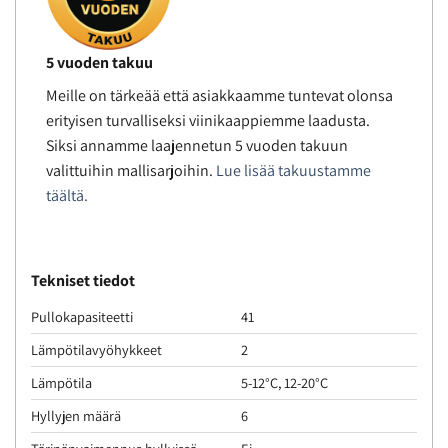
5 vuoden takuu
Meille on tärkeää että asiakkaamme tuntevat olonsa
erityisen turvalliseksi viinikaappiemme laadusta.
Siksi annamme laajennetun 5 vuoden takuun
valittuihin mallisarjoihin.
Lue lisää takuustamme
täältä.
Tekniset tiedot
Pullokapasiteetti
41
Lämpötilavyöhykkeet
2
Lämpötila
5-12°C, 12-20°C
Hyllyjen määrä
6