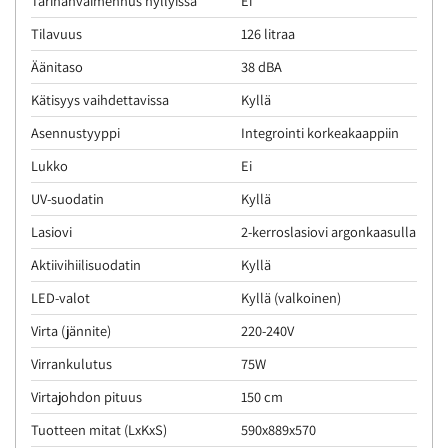
Tärinänvaimennus hyllyissä
Ei
Tilavuus
126 litraa
Äänitaso
38 dBA
Kätisyys vaihdettavissa
Kyllä
Asennustyyppi
Integrointi korkeakaappiin
Lukko
Ei
UV-suodatin
Kyllä
Lasiovi
2-kerroslasiovi argonkaasulla
Aktiivihiilisuodatin
Kyllä
LED-valot
Kyllä (valkoinen)
Virta (jännite)
220-240V
Virrankulutus
75W
Virtajohdon pituus
150 cm
Tuotteen mitat (LxKxS)
590x889x570