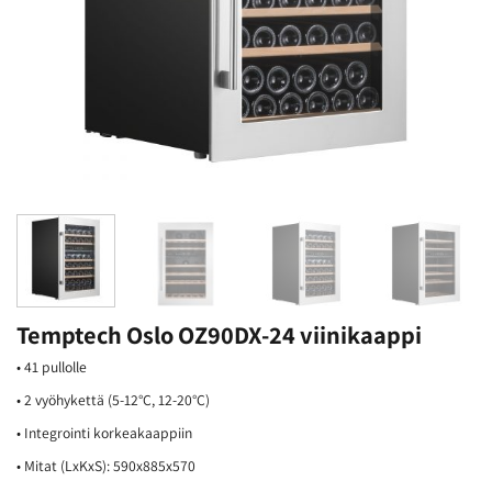
Temptech Oslo OZ90DX-24 viinikaappi
• 41 pullolle
• 2 vyöhykettä (5-12°C, 12-20°C)
• Integrointi korkeakaappiin
• Mitat (LxKxS): 590x885x570