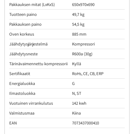
Pakkauksen mitat (LxKxS)
650x970x690
Tuotteen paino
49,7 kg
Pakkauksen paino
54,5 kg
Oven korkeus
885 mm
Jäähdytysjärjestelmä
Kompressori
Jäähdytysneste
R600a (30g)
Tärinävaimennettu kompressorii
Kyllä
Sertifikaatit
RoHs, CE, CB, ERP
Energialuokka
G
Ilmastoluokka
N, ST
Vuotuinen virrankulutus
142 kwh
Valmistusmaa
Kiina
EAN
7073437000410