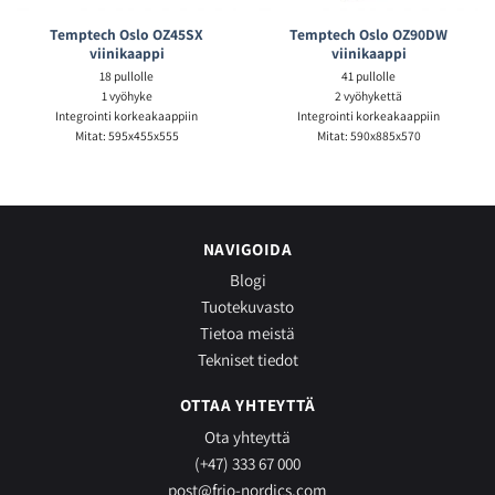
Temptech Oslo OZ45SX
Temptech Oslo OZ90DW
viinikaappi
viinikaappi
18 pullolle
41 pullolle
1 vyöhyke
2 vyöhykettä
Integrointi korkeakaappiin
Integrointi korkeakaappiin
Mitat: 595x455x555
Mitat: 590x885x570
NAVIGOIDA
Blogi
Tuotekuvasto
Tietoa meistä
Tekniset tiedot
OTTAA YHTEYTTÄ
Ota yhteyttä
(+47) 333 67 000
post@frio-nordics.com