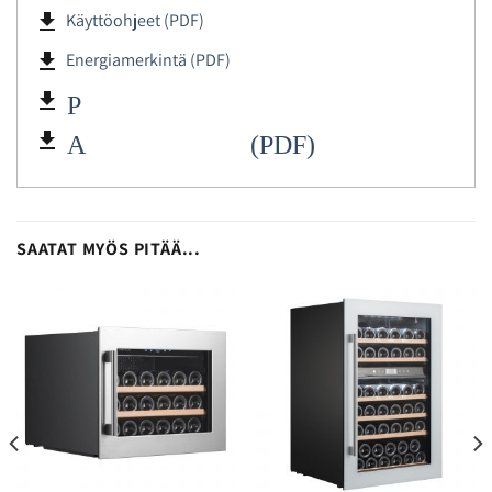
file_download
Käyttöohjeet (PDF)
file_download
Energiamerkintä (PDF)
file_download
Pullokapasiteetit (
file_download
Asennus (PDF)
SAATAT MYÖS PITÄÄ...