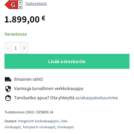
Tuoteseloste
1.899,00
€
Varastossa
Temptech Oslo OZ90DX-24 viinikaappi määrä
Lisää ostoskoriin
local_shipping
Ilmainen rahti!
security
Varma ja turvallinen verkkokauppa
face
Tarvitsetko
apua? Ota yhteyttä
asiakaspalveluumme
Tuotetunnus (SKU):
OZ90DX-24
Osastot:
Integrointi korkeakaappiin
,
Oslo
viinikaapit
,
Temptech viinikaapit
,
Viinikaapit