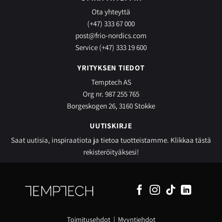
Ota yhteyttä
(+47) 333 67 000
post@frio-nordics.com
Service (+47) 333 19 600
YRITYKSEN TIEDOT
Temptech AS
Org nr. 987 255 765
Borgeskogen 26, 3160 Stokke
UUTISKIRJE
Saat uutisia, inspiraatiota ja tietoa tuotteistamme.
Klikkaa tästä
rekisteröityäksesi!
Toimitusehdot
|
Myyntiehdot