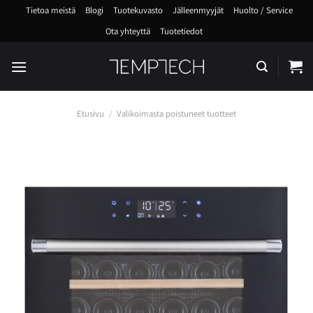
Skip
Tietoa meistä
Blogi
Tuotekuvasto
Jälleenmyyjät
Huolto / Service
to
Ota yhteyttä
Tuotetiedot
content
Etusivu
/
Valikoimasta poistuneet tuotteet