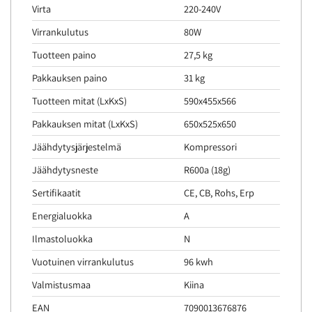
Virta
220-240V
Virrankulutus
80W
Tuotteen paino
27,5 kg
Pakkauksen paino
31 kg
Tuotteen mitat (LxKxS)
590x455x566
Pakkauksen mitat (LxKxS)
650x525x650
Jäähdytysjärjestelmä
Kompressori
Jäähdytysneste
R600a (18g)
Sertifikaatit
CE, CB, Rohs, Erp
Energialuokka
A
Ilmastoluokka
N
Vuotuinen virrankulutus
96 kwh
Valmistusmaa
Kiina
EAN
7090013676876