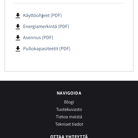
file_download
Käyttöohjeet (PDF)
file_download
Energiamerkintä (PDF)
file_download
Asennus (PDF)
file_download
Pullokapasiteetit (PDF)
NAVIGOIDA
Blogi
Tuotekuvasto
Tietoa meistä
Tekniset tiedot
OTTAA YHTEYTTÄ