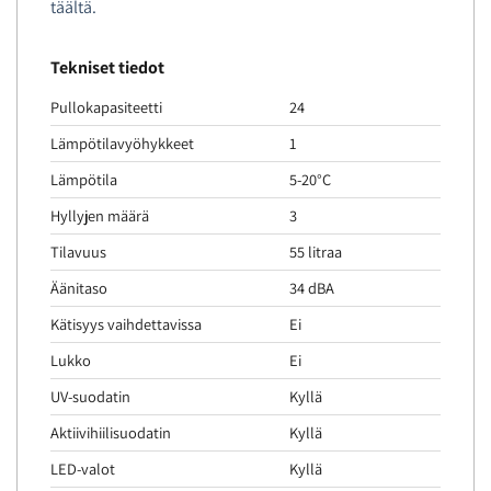
täältä.
Tekniset tiedot
Pullokapasiteetti
24
Lämpötilavyöhykkeet
1
Lämpötila
5-20°C
Hyllyjen määrä
3
Tilavuus
55 litraa
Äänitaso
34 dBA
Kätisyys vaihdettavissa
Ei
Lukko
Ei
UV-suodatin
Kyllä
Aktiivihiilisuodatin
Kyllä
LED-valot
Kyllä