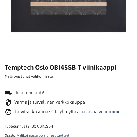
Temptech Oslo OBI45SB-T viinikaappi
Malli poistunut valikoimasta.
local_shipping
Ilmainen rahti!
security
Varma ja turvallinen verkkokauppa
face
Tarvitsetko
apua? Ota yhteyttä
asiakaspalveluumme
Tuotetunnus (SKU):
OBI45SB-T
Osasto:
Valikoimasta poistuneet tuotteet