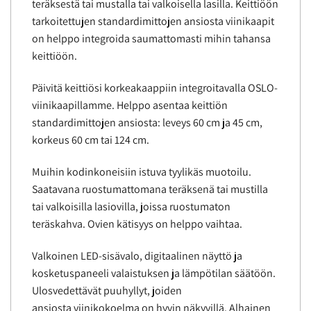
teräksestä tai mustalla tai valkoisella lasilla. Keittiöön
tarkoitettujen standardimittojen ansiosta viinikaapit
on helppo integroida saumattomasti mihin tahansa
keittiöön.
Päivitä keittiösi korkeakaappiin integroitavalla OSLO-
viinikaapillamme. Helppo asentaa keittiön
standardimittojen ansiosta: leveys 60 cm ja 45 cm,
korkeus 60 cm tai 124 cm.
Muihin kodinkoneisiin istuva tyylikäs muotoilu.
Saatavana ruostumattomana teräksenä tai mustilla
tai valkoisilla lasiovilla, joissa ruostumaton
teräskahva. Ovien kätisyys on helppo vaihtaa.
Valkoinen LED-sisävalo, digitaalinen näyttö ja
kosketuspaneeli valaistuksen ja lämpötilan säätöön.
Ulosvedettävät puuhyllyt, joiden
ansiosta viinikokoelma on hyvin näkyvillä. Alhainen