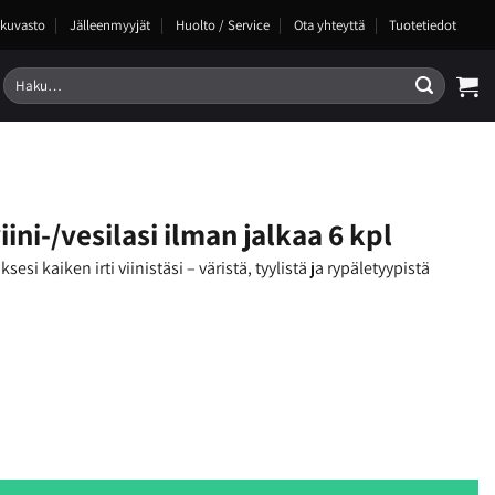
kuvasto
Jälleenmyyjät
Huolto / Service
Ota yhteyttä
Tuotetiedot
Etsi:
ini-/vesilasi ilman jalkaa 6 kpl
sesi kaiken irti viinistäsi – väristä, tyylistä ja rypäletyypistä
lman jalkaa 6 kpl määrä