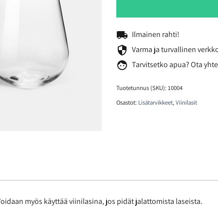
local_shipping
Ilmainen rahti!
security
Varma ja turvallinen verk
face
Tarvitsetko
apua? Ota yhte
Tuotetunnus (SKU):
10004
Osastot:
Lisätarvikkeet
,
Viinilasit
Voidaan myös käyttää viinilasina, jos pidät jalattomista laseista.