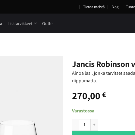
Tietoa meistä
Blogi
Tuote
ia
Lisätarvikkeet
Outlet
Jancis Robinson vi
Ainoa lasi, jonka tarvitset saadak
riippumatta.
270,00
€
Varastossa
Jancis Robinson viini-/vesilasi i