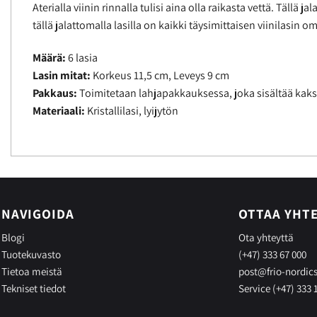
Aterialla viinin rinnalla tulisi aina olla raikasta vettä. Täll
tällä jalattomalla lasilla on kaikki täysimittaisen viinilasin 
Määrä:
6 lasia
Lasin mitat:
Korkeus 11,5 cm, Leveys 9 cm
Pakkaus:
Toimitetaan lahjapakkauksessa, joka sisältää kaksi
Materiaali:
Kristallilasi, lyijytön
NAVIGOIDA
OTTAA YHT
Blogi
Ota yhteyttä
Tuotekuvasto
(+47) 333 67 000
Tietoa meistä
post@frio-nordic
Tekniset tiedot
Service (+47) 333 