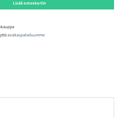
Lisää ostoskoriin
kokauppa
yttä
asiakaspalveluumme