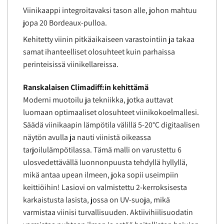
Viinikaappi integroitavaksi tason alle, johon mahtuu
jopa 20 Bordeaux-pulloa.
Kehitetty viinin pitkäaikaiseen varastointiin ja takaa
samat ihanteelliset olosuhteet kuin parhaissa
perinteisissä viinikellareissa.
Ranskalaisen Climadiff:in kehittämä
Moderni muotoilu ja tekniikka, jotka auttavat
luomaan optimaaliset olosuhteet viinikokoelmallesi.
Säädä viinikaapin lämpötila välillä 5-20°C digitaalisen
näytön avulla ja nauti viinistä oikeassa
tarjoilulämpötilassa. Tämä malli on varustettu 6
ulosvedettävällä luonnonpuusta tehdyllä hyllyllä,
mikä antaa upean ilmeen, joka sopii useimpiin
keittiöihin! Lasiovi on valmistettu 2-kerroksisesta
karkaistusta lasista, jossa on UV-suoja, mikä
varmistaa viinisi turvallisuuden. Aktiivihiilisuodatin