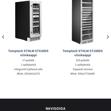
Temptech STHLM STX30DS
Temptech STHLM ST180DS
viinikaappi
viinikaappi
17 pullolle
159 pullolle
2 vyöhykettä
2 vyöhykettä
Integrointi työtason alle
Vapaasti seisova
Mitat: 295x813x570
Mitat: 595x1770x680
NAVIGOIDA