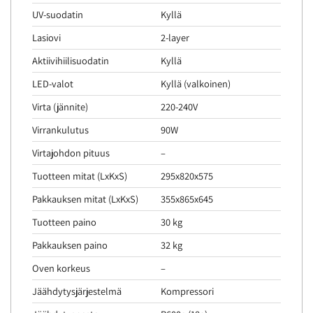
UV-suodatin
Kyllä
Lasiovi
2-layer
Aktiivihiilisuodatin
Kyllä
LED-valot
Kyllä (valkoinen)
Virta (jännite)
220-240V
Virrankulutus
90W
Virtajohdon pituus
–
Tuotteen mitat (LxKxS)
295x820x575
Pakkauksen mitat (LxKxS)
355x865x645
Tuotteen paino
30 kg
Pakkauksen paino
32 kg
Oven korkeus
–
Jäähdytysjärjestelmä
Kompressori