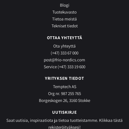
Blogi
Tuotekuvasto
Tietoa meistä
Tekniset tiedot
OTTAA YHTEYTTÄ
Ota yhteyttä
(+47) 333 67 000
post@frio-nordics.com
Service (+47) 333 19 600
YRITYKSEN TIEDOT
Temptech AS
Org nr. 987 255 765
Borgeskogen 26, 3160 Stokke
UUTISKIRJE
Saat uutisia, inspiraatiota ja tietoa tuotteistamme.
Klikkaa tästä
rekisteröityäksesi!