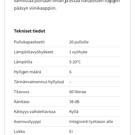
varmistaa puhtaan ilman ja estää haitallisten hajujen
pääsyn viinikaappiin.
Tekniset tiedot
Pullokapasiteetti
20 pullolle
Lämpötilavyöhykkeet
1 vyöhyke
Lämpötila
5-20°C
Hyllyjen määrä
6
Tärinänvaimennus hyllyissä
–
Tilavuus
60 literaa
Äänitaso
38 dB
Kätisyys vaihdettavissa
Kyllä
Asennustyyppi
Integrointi työtason alle
Lukko
Ei