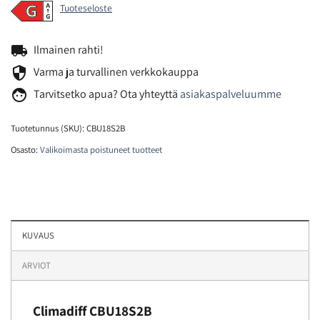
Tuoteseloste
local_shipping
Ilmainen rahti!
security
Varma ja turvallinen verkkokauppa
face
Tarvitsetko
apua? Ota yhteyttä
asiakaspalveluumme
Tuotetunnus (SKU):
CBU18S2B
Osasto:
Valikoimasta poistuneet tuotteet
KUVAUS
ARVIOT
Climadiff CBU18S2B