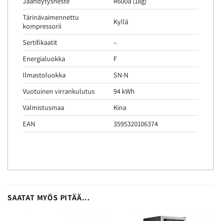
Jäähdytysneste
R600a (18g)
Tärinävaimennettu
Kyllä
kompressorii
Sertifikaatit
–
Energialuokka
F
Ilmastoluokka
SN-N
Vuotuinen virrankulutus
94 kWh
Valmistusmaa
Kina
EAN
3595320106374
SAATAT MYÖS PITÄÄ...